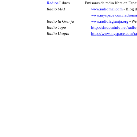
Radios
Libres
Emisoras de radio libre en Españ
Radio MAI
www.radiomai.com
- Blog d
www.myspace.com/radioma
Radio la Granja
www.radiolagranja.org
- We
Radio Topo
http://sindominio.net/radio
Radio
Utopia
http://www.myspace.com/ra