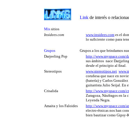
Link
de interés o relacionad
Mis
sitios
Insidees.com
www.insidees.com
es el do
lo suficiente como para ten
Grupos
Grupos a los que brindamos nue
Darjeeling Pop
http://www.myspace.com/d
sus ámbitos nace Darjjelin
desde el principio al final.
Stereotipos
www.stereotipos.net
www.m
coruñesa que nace en novie
(batería) y Carlos González 
guitarrista Julio Seijal. En
Crisalida
http://www.myspace.com/cr
Zaragoza, Náufragos en la c
Leyenda Negra.
Amaita y los Faloides
http://www.myspace.com/am
electro-étnicas nos han con
bien bautizar como Gipsy-